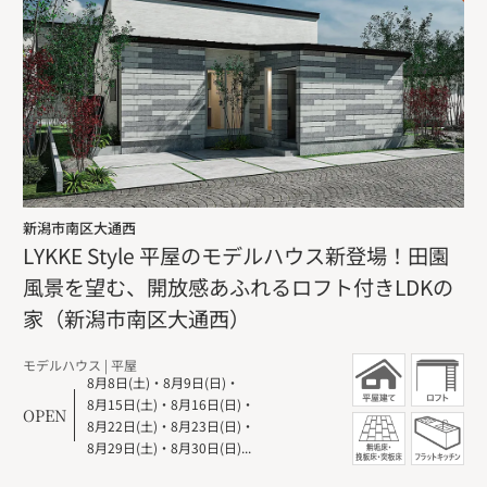
新潟市南区大通西
LYKKE Style 平屋のモデルハウス新登場！田園
風景を望む、開放感あふれるロフト付きLDKの
家（新潟市南区大通西）
モデルハウス
| 平屋
8月8日(土)
・
8月9日(日)
・
8月15日(土)
・
8月16日(日)
・
OPEN
8月22日(土)
・
8月23日(日)
・
8月29日(土)
・
8月30日(日)...