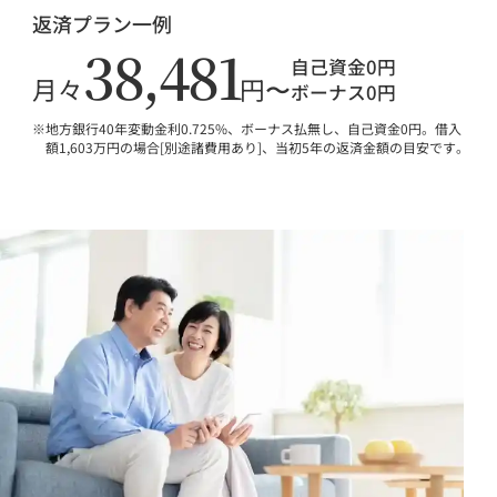
返済プラン一例
38,481
自己資金0円
月々
円〜
ボーナス0円
地方銀行40年変動金利0.725%、ボーナス払無し、自己資金0円。借入
額1,603万円の場合[別途諸費用あり]、当初5年の返済金額の目安です。