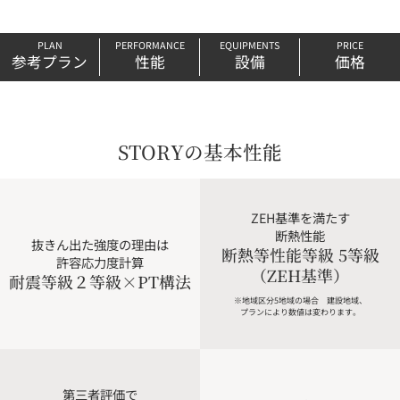
PLAN
PERFORMANCE
EQUIPMENTS
PRICE
参考プラン
性能
設備
価格
STORYの基本性能
ZEH基準を満たす
断熱性能
抜きん出た強度の理由は
断熱等性能等級 5等級
許容応力度計算
（ZEH基準）
耐震等級２等級×PT構法
※地域区分5地域の場合 建設地域、
プランにより数値は変わります。
第三者評価で