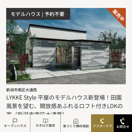
モデルハウス
| 予約不要
新潟市南区大通西
LYKKE Style 平屋のモデルハウス新登場！田園
風景を望む、開放感あふれるロフト付きLDKの
家（新潟市南区大通西）
カタログ請求
オープンハウス
家づくり無料相談
アフターケア
お問合せ
モデルハウス
| 平屋
8月8日(土)
・
8月9日(日)
・