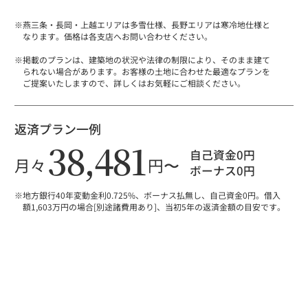
※燕三条・長岡・上越エリアは多雪仕様、長野エリアは寒冷地仕様と
なります。価格は各支店へお問い合わせください。
※掲載のプランは、建築地の状況や法律の制限により、そのまま建て
られない場合があります。お客様の土地に合わせた最適なプランを
ご提案いたしますので、詳しくはお気軽にご相談ください。
返済プラン一例
38,481
自己資金0円
月々
円〜
ボーナス0円
※地方銀行40年変動金利0.725%、ボーナス払無し、自己資金0円。借入
額1,603万円の場合[別途諸費用あり]、当初5年の返済金額の目安です。