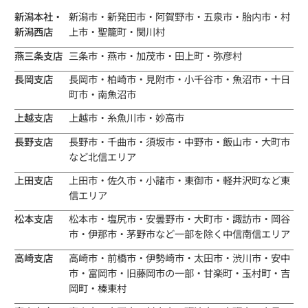
新潟本社・
新潟市・新発田市・阿賀野市・五泉市・胎内市・村
新潟西店
上市・聖籠町・関川村
燕三条支店
三条市・燕市・加茂市・田上町・弥彦村
長岡支店
長岡市・柏崎市・見附市・小千谷市・魚沼市・十日
町市・南魚沼市
上越支店
上越市・糸魚川市・妙高市
長野支店
長野市・千曲市・須坂市・中野市・飯山市・大町市
など北信エリア
上田支店
上田市・佐久市・小諸市・東御市・軽井沢町など東
信エリア
松本支店
松本市・塩尻市・安曇野市・大町市・諏訪市・岡谷
市・伊那市・茅野市など一部を除く中信南信エリア
高崎支店
高崎市・前橋市・伊勢崎市・太田市・渋川市・安中
市・富岡市・旧藤岡市の一部・甘楽町・玉村町・吉
岡町・榛東村