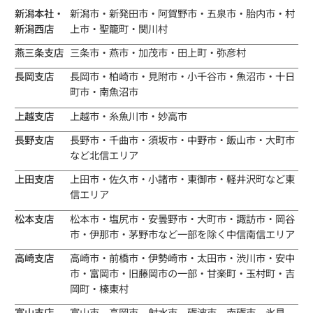
新潟本社・
新潟市・新発田市・阿賀野市・五泉市・胎内市・村
新潟西店
上市・聖籠町・関川村
燕三条支店
三条市・燕市・加茂市・田上町・弥彦村
長岡支店
長岡市・柏崎市・見附市・小千谷市・魚沼市・十日
町市・南魚沼市
上越支店
上越市・糸魚川市・妙高市
長野支店
長野市・千曲市・須坂市・中野市・飯山市・大町市
など北信エリア
上田支店
上田市・佐久市・小諸市・東御市・軽井沢町など東
信エリア
松本支店
松本市・塩尻市・安曇野市・大町市・諏訪市・岡谷
市・伊那市・茅野市など一部を除く中信南信エリア
高崎支店
高崎市・前橋市・伊勢崎市・太田市・渋川市・安中
市・富岡市・旧藤岡市の一部・甘楽町・玉村町・吉
岡町・榛東村
富山支店
富山市、高岡市、射水市、砺波市、南砺市、氷見