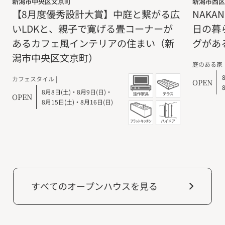
新潟市中央区文京町
新潟市西区
【8月度優秀設計大賞】中庭と繋がる広
NAKA
いLDKと、親子で寛げる畳コーナーが
日の暮
あるカフェ風インテリアの住まい（新
グがあ
潟市中央区文京町）
庭のある家
カフェスタイル |
OPEN
8月8日(土)
・
8月9日(日)
・
OPEN
8月15日(土)
・
8月16日(日)
すべてのオープンハウスを見る