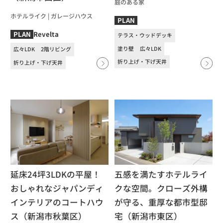
庭のある家
ホテルライク
|
ガレージハウス
PLAN
Revelta
PLAN
テラス・ウッドデッキ
塗り壁
広々LDK
広々LDK
2階リビング
折り上げ・下げ天井
折り上げ・下げ天井
延床24坪3LDKの平屋！
五感を満たすホテルライ
おしゃれなジャパンディ
クな空間。クローズ外構
インテリアのコートハウ
が守る、重厚な都市型邸
ス（新潟市秋葉区）
宅（新潟市東区）