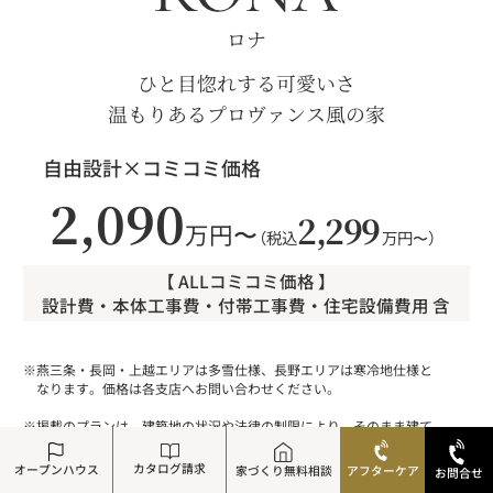
ロナ
ひと目惚れする可愛いさ
温もりあるプロヴァンス風の家
自由設計×コミコミ価格
2,090
2,299
万円〜
（税込
万円〜）
【 ALLコミコミ価格 】
設計費・本体工事費・付帯工事費・住宅設備費用 含
※燕三条・長岡・上越エリアは多雪仕様、長野エリアは寒冷地仕様と
なります。価格は各支店へお問い合わせください。
※掲載のプランは、建築地の状況や法律の制限により、そのまま建て
られない場合があります。お客様の土地に合わせた最適なプランを
ご提案いたしますので、詳しくはお気軽にご相談ください。
カタログ請求
オープンハウス
家づくり無料相談
アフターケア
お問合せ