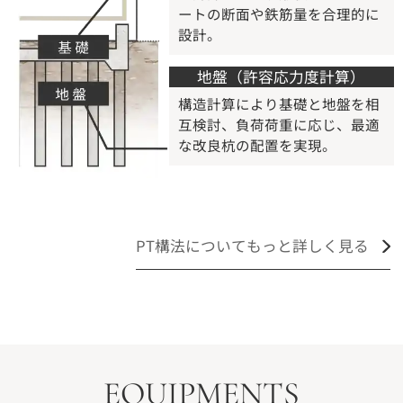
ートの断面や鉄筋量を合理的に
設計。
地盤（許容応力度計算）
構造計算により基礎と地盤を相
互検討、負荷荷重に応じ、最適
な改良杭の配置を実現。
PT構法についてもっと詳しく見る
EQUIPMENTS