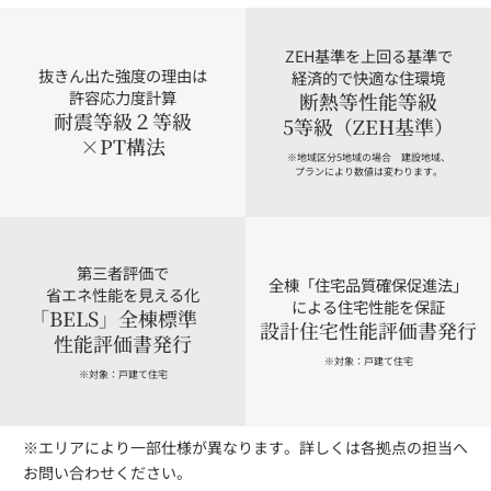
ZEH基準を上回る基準で
抜きん出た強度の理由は
経済的で快適な住環境
許容応力度計算
断熱等性能等級
耐震等級２等級
5等級（ZEH基準）
×PT構法
※地域区分5地域の場合 建設地域、
プランにより数値は変わります。
第三者評価で
全棟「住宅品質確保促進法」
省エネ性能を見える化
による住宅性能を保証
「BELS」全棟標準
設計住宅性能評価書発行
性能評価書発行
※対象：戸建て住宅
※対象：戸建て住宅
※エリアにより一部仕様が異なります。詳しくは各拠点の担当へ
お問い合わせください。