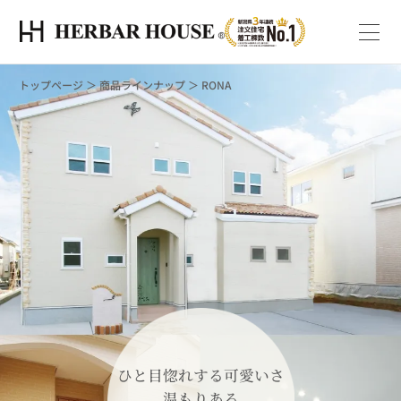
トップページ
＞
商品ラインナップ
＞
RONA
ひと目惚れする可愛いさ
温もりある