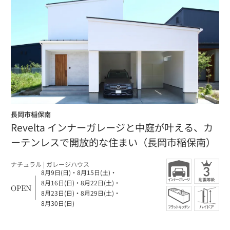
長岡市稲保南
Revelta インナーガレージと中庭が叶える、カ
ーテンレスで開放的な住まい（長岡市稲保南）
ナチュラル |
ガレージハウス
8月9日(日)
・
8月15日(土)
・
8月16日(日)
・
8月22日(土)
・
OPEN
8月23日(日)
・
8月29日(土)
・
8月30日(日)