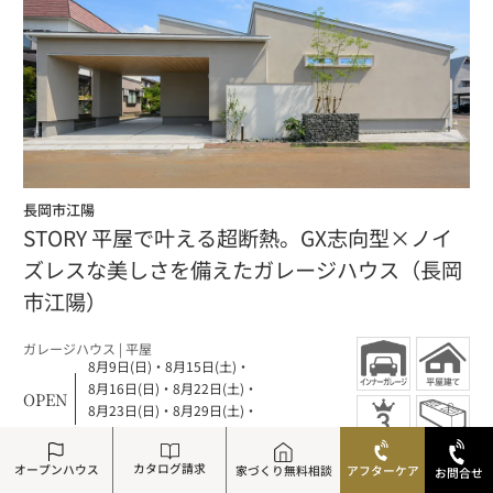
長岡市江陽
STORY 平屋で叶える超断熱。GX志向型×ノイ
ズレスな美しさを備えたガレージハウス（長岡
市江陽）
ガレージハウス
| 平屋
8月9日(日)
・
8月15日(土)
・
8月16日(日)
・
8月22日(土)
・
OPEN
8月23日(日)
・
8月29日(土)
・
8月30日(日)
カタログ請求
オープンハウス
家づくり無料相談
アフターケア
お問合せ