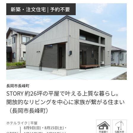
新築・注文住宅
| 予約不要
長岡市長峰町
STORY 約26坪の平屋で叶える上質な暮らし。
開放的なリビングを中心に家族が繋がる住まい
（長岡市長峰町）
ホテルライク |
平屋
8月9日(日)
・
8月15日(土)
・