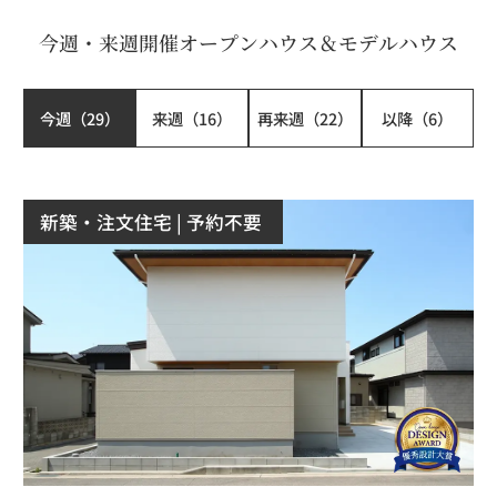
今週・来週開催オープンハウス＆モデルハウス
今週
（
29
）
来週
（
16
）
再来週
（
22
）
以降
（
6
）
新築・注文住宅
| 予約不要