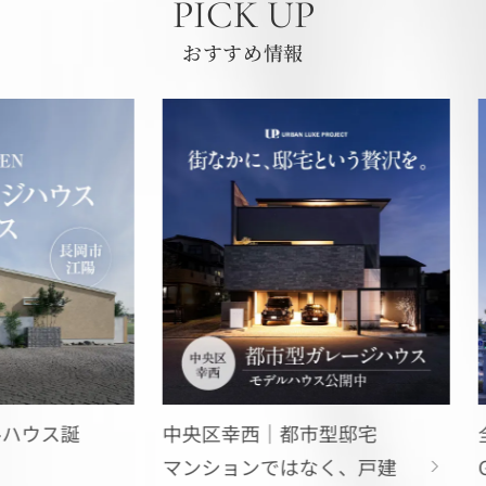
PICK UP
おすすめ情報
誕
中央区幸西｜都市型邸宅
全国表彰！
マンションではなく、戸建
Gard