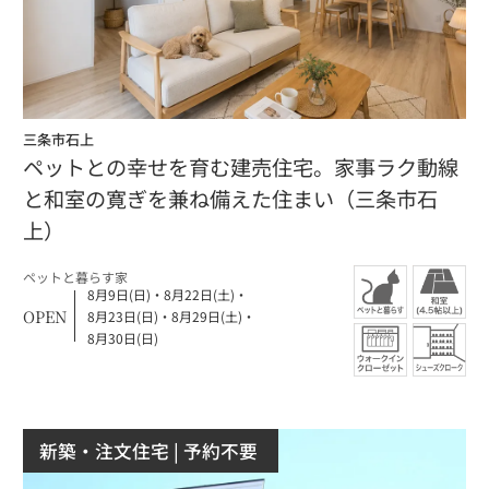
三条市石上
ペットとの幸せを育む建売住宅。家事ラク動線
と和室の寛ぎを兼ね備えた住まい（三条市石
上）
ペットと暮らす家
8月9日(日)
・
8月22日(土)
・
OPEN
8月23日(日)
・
8月29日(土)
・
8月30日(日)
新築・注文住宅
| 予約不要