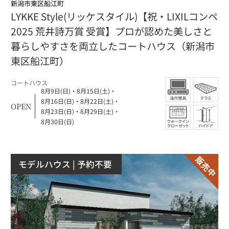
新潟市東区船江町
LYKKE Style(リッケスタイル)【祝・LIXILコンペ
2025 荒井詩万賞 受賞】プロが認めた美しさと
暮らしやすさを両立したコートハウス（新潟市
東区船江町）
コートハウス
8月9日(日)
・
8月15日(土)
・
8月16日(日)
・
8月22日(土)
・
OPEN
8月23日(日)
・
8月29日(土)
・
8月30日(日)
モデルハウス
| 予約不要