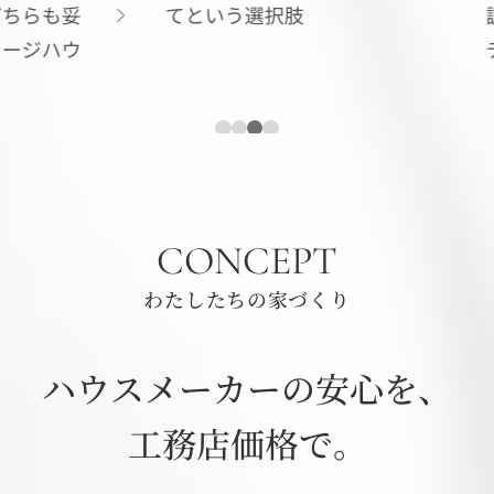
妥
てという選択肢
調和し
ウ
デン
1
2
3
4
CONCEPT
わたしたちの家づくり
ハウスメーカーの安心を、
工務店価格で。