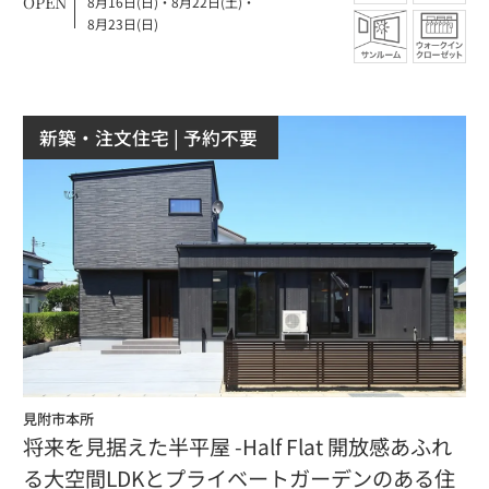
OPEN
8月16日(日)
・
8月22日(土)
・
8月23日(日)
新築・注文住宅
| 予約不要
見附市本所
将来を見据えた半平屋 -Half Flat 開放感あふれ
る大空間LDKとプライベートガーデンのある住