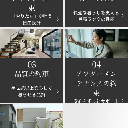
束
快適な暮らしを支える
「やりたい」が叶う
最高ランクの性能
自由設計
03
04
品質の約束
アフターメン
テナンスの約
半世紀以上安心して
束
暮らせる品質
安心をずっとサポート