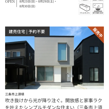
OPEN
8月23日(日)
・
8月29日(土)
・
8月30日(日)
建売住宅
| 予約不要
三条市上須頃
吹き抜けから光が降り注ぐ。開放感と家事ラク
を叶えたシンプルモダンな住まい（三条市上須