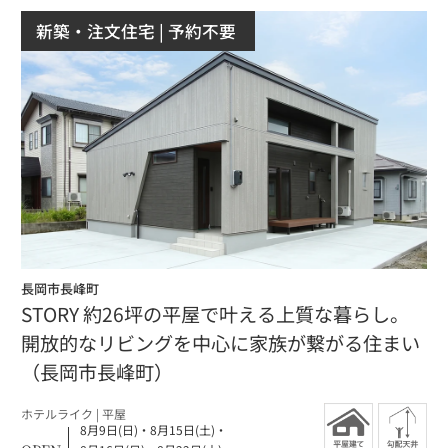
新築・注文住宅
| 予約不要
長岡市長峰町
STORY 約26坪の平屋で叶える上質な暮らし。
開放的なリビングを中心に家族が繋がる住まい
（長岡市長峰町）
ホテルライク |
平屋
8月9日(日)
・
8月15日(土)
・