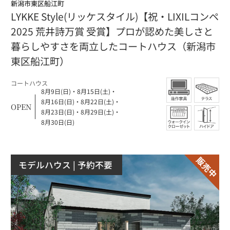
新潟市東区船江町
LYKKE Style(リッケスタイル)【祝・LIXILコンペ
2025 荒井詩万賞 受賞】プロが認めた美しさと
暮らしやすさを両立したコートハウス（新潟市
東区船江町）
コートハウス
8月9日(日)
・
8月15日(土)
・
8月16日(日)
・
8月22日(土)
・
OPEN
8月23日(日)
・
8月29日(土)
・
8月30日(日)
モデルハウス
| 予約不要