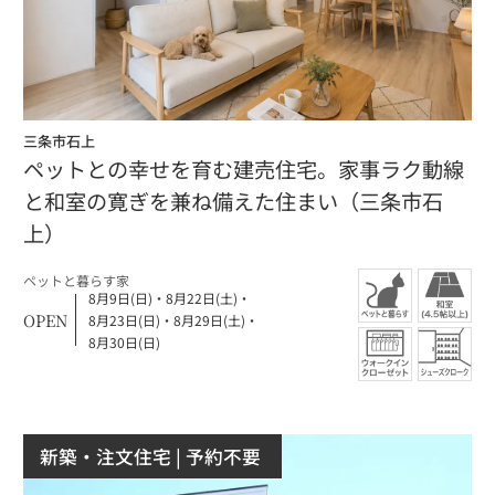
三条市石上
ペットとの幸せを育む建売住宅。家事ラク動線
と和室の寛ぎを兼ね備えた住まい（三条市石
上）
ペットと暮らす家
8月9日(日)
・
8月22日(土)
・
OPEN
8月23日(日)
・
8月29日(土)
・
8月30日(日)
新築・注文住宅
| 予約不要