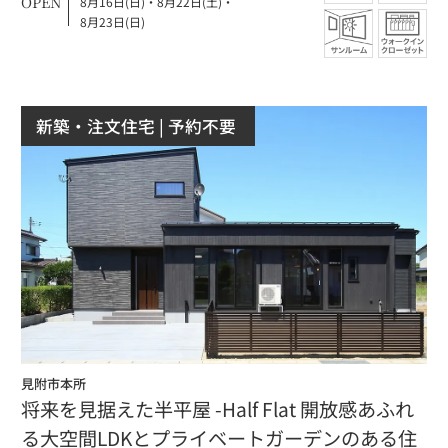
OPEN
8月16日(日)
・
8月22日(土)
・
8月23日(日)
新築・注文住宅
| 予約不要
見附市本所
将来を見据えた半平屋 -Half Flat 開放感あふれ
る大空間LDKとプライベートガーデンのある住