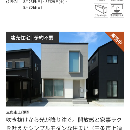
OPEN
8月23日(日)
・
8月29日(土)
・
8月30日(日)
建売住宅
| 予約不要
三条市上須頃
吹き抜けから光が降り注ぐ。開放感と家事ラク
を叶えたシンプルモダンな住まい（三条市上須