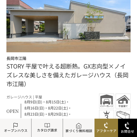
長岡市江陽
STORY 平屋で叶える超断熱。GX志向型×ノイ
ズレスな美しさを備えたガレージハウス（長岡
市江陽）
ガレージハウス
| 平屋
8月9日(日)
・
8月15日(土)
・
8月16日(日)
・
8月22日(土)
・
OPEN
8月23日(日)
・
8月29日(土)
・
8月30日(日)
カタログ請求
オープンハウス
家づくり無料相談
アフターケア
お問合せ