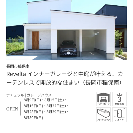
長岡市稲保南
Revelta インナーガレージと中庭が叶える、カ
ーテンレスで開放的な住まい（長岡市稲保南）
ナチュラル |
ガレージハウス
8月9日(日)
・
8月15日(土)
・
8月16日(日)
・
8月22日(土)
・
OPEN
8月23日(日)
・
8月29日(土)
・
8月30日(日)