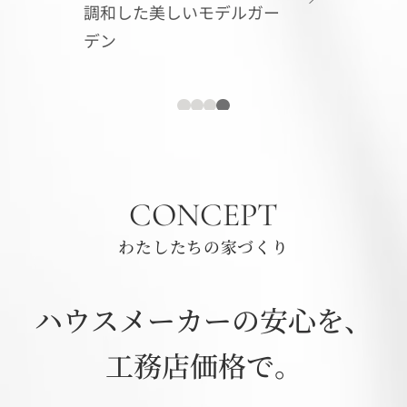
ガー
性能×
協しな
ス
1
2
3
4
CONCEPT
わたしたちの家づくり
ハウスメーカーの安心を、
工務店価格で。