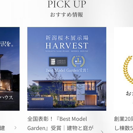
PICK UP
おすすめ情報
創業20周年｜住宅お引き渡
l
長岡市
し棟数5,000棟達成!!
庭が
生