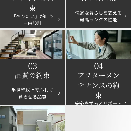
束
快適な暮らしを支える
「やりたい」が叶う
最高ランクの性能
自由設計
03
04
品質の約束
アフターメン
テナンスの約
半世紀以上安心して
束
暮らせる品質
安心をずっとサポート