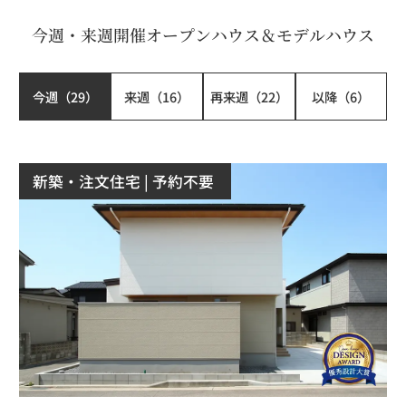
今週・来週開催オープンハウス＆モデルハウス
今週
（
29
）
来週
（
16
）
再来週
（
22
）
以降
（
6
）
新築・注文住宅
| 予約不要