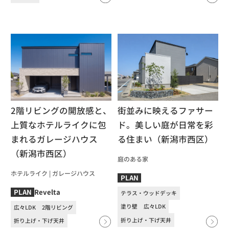
2階リビングの開放感と、
街並みに映えるファサー
上質なホテルライクに包
ド。美しい庭が日常を彩
まれるガレージハウス
る住まい（新潟市西区）
（新潟市西区）
庭のある家
ホテルライク
|
ガレージハウス
PLAN
Revelta
PLAN
テラス・ウッドデッキ
塗り壁
広々LDK
広々LDK
2階リビング
折り上げ・下げ天井
折り上げ・下げ天井