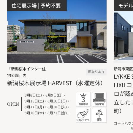
住宅展示場
| 予約不要
モデ
「新潟桜木インター住
新潟市東区
間取りあり
LYKK
宅公園」内
新潟桜木展示場 HARVEST（水曜定休）
LIXI
ロが認
8月8日(土)
・
8月9日(日)
・
立した
8月15日(土)
・
8月16日(日)
・
OPEN
8月17日(月)
・
8月18日(火)
・
町）
8月20日(木)
・
8月21日(金)...
コートハウ