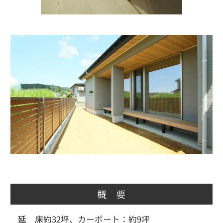
概 要
延 床
約32坪、カーポート：約9坪