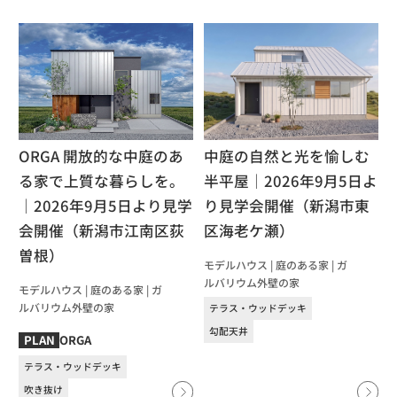
ORGA 開放的な中庭のあ
中庭の自然と光を愉しむ
る家で上質な暮らしを。
半平屋｜2026年9月5日よ
｜2026年9月5日より見学
り見学会開催（新潟市東
会開催（新潟市江南区荻
区海老ケ瀬）
曽根）
モデルハウス
|
庭のある家
|
ガ
ルバリウム外壁の家
モデルハウス
|
庭のある家
|
ガ
ルバリウム外壁の家
テラス・ウッドデッキ
勾配天井
ORGA
PLAN
テラス・ウッドデッキ
吹き抜け