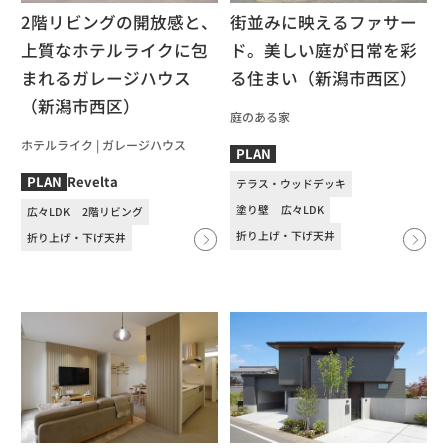
2階リビングの開放感と、
街並みに映えるファサー
上質なホテルライクに包
ド。美しい庭が日常を彩
まれるガレージハウス
る住まい（新潟市西区）
（新潟市西区）
庭のある家
ホテルライク
|
ガレージハウス
PLAN
Revelta
PLAN
テラス・ウッドデッキ
塗り壁
広々LDK
広々LDK
2階リビング
折り上げ・下げ天井
折り上げ・下げ天井