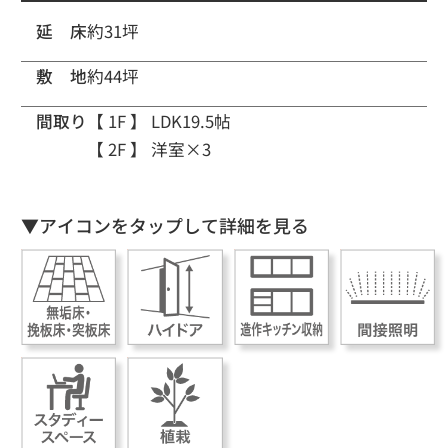
延 床
約31坪
敷 地
約44坪
間取り
【 1F 】
LDK19.5帖
【 2F 】
洋室×3
▼アイコンをタップして詳細を見る