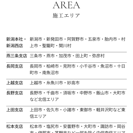
AREA
施工エリア
新潟本社・
新潟市・新発田市・阿賀野市・五泉市・胎内市・村
新潟西店
上市・聖籠町・関川村
燕三条支店
三条市・燕市・加茂市・田上町・弥彦村
長岡支店
長岡市・柏崎市・見附市・小千谷市・魚沼市・十日
町市・南魚沼市
上越支店
上越市・糸魚川市・妙高市
長野支店
長野市・千曲市・須坂市・中野市・飯山市・大町市
など北信エリア
上田支店
上田市・佐久市・小諸市・東御市・軽井沢町など東
信エリア
松本支店
松本市・塩尻市・安曇野市・大町市・諏訪市・岡谷
市・伊那市・茅野市など一部を除く中信南信エリア