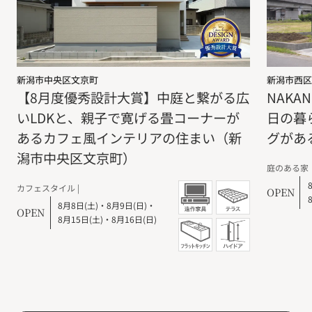
新潟市中央区文京町
新潟市西区
【8月度優秀設計大賞】中庭と繋がる広
NAKA
いLDKと、親子で寛げる畳コーナーが
日の暮
あるカフェ風インテリアの住まい（新
グがあ
潟市中央区文京町）
庭のある家
カフェスタイル |
OPEN
8月8日(土)
・
8月9日(日)
・
OPEN
8月15日(土)
・
8月16日(日)