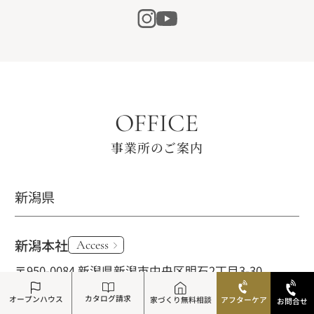
OFFICE
事業所のご案内
新潟県
新潟本社
Access
〒950-0084 新潟県新潟市中央区明石2丁目3-30
0120-861-247
カタログ請求
オープンハウス
家づくり無料相談
アフターケア
お問合せ
新潟西店
（GARDENS GARDEN内）
Access