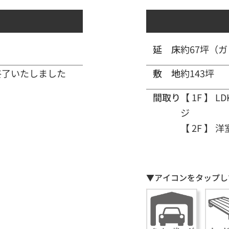
延 床
約67坪（
終了いたしました
敷 地
約143坪
間取り
【 1F 】
LD
ジ
【 2F 】
洋
▼アイコンをタップし