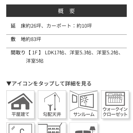
概 要
延 床
約26坪、カーポート：約10坪
敷 地
約83坪
間取り
【 1F 】
LDK17帖、洋室5.3帖、洋室5.2帖、
洋室5帖
▼アイコンをタップして詳細を見る