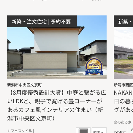
新築・注文住宅
| 予約不要
新築
新潟市中央区文京町
新潟市西区
【8月度優秀設計大賞】中庭と繋がる広
NAKA
いLDKと、親子で寛げる畳コーナーが
日の暮
あるカフェ風インテリアの住まい（新
グがあ
潟市中央区文京町）
庭のある家
カフェスタイル |
OPEN