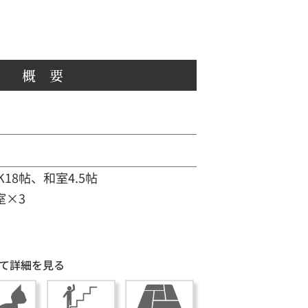
概 要
K18帖、和室4.5帖
室×3
て詳細を見る