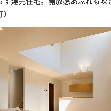
らす建売住宅。開放感あふれる吹き
町）