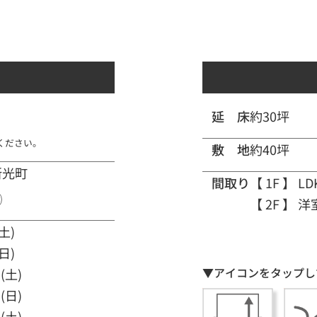
延 床
約30坪
ください。
敷 地
約40坪
新光町
間取り
【 1F 】
LD
【 2F 】
洋
土)
日)
▼アイコンをタップし
(土)
(日)
(土)